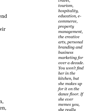
travel,
tourism,
hospitality,
end
education, e-
commerce,
property
wir
management,
the creative
arts, personal
branding and
business
marketing for
over a decade.
You won't find
her in the
kitchen, but
she makes up
for it on the
dance floor. If
she ever
n,
memes you,
en,
she really