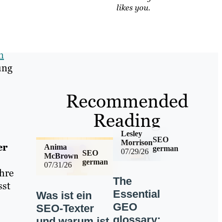
likes you.
n
ung
s
Recommended
Reading
Lesley
SEO
Morrison
er
Anima
german
07/29/26
SEO
McBrown
german
07/31/26
Ihre
The
sst
Essential
Was ist ein
GEO
SEO-Texter
glossary:
und warum ist