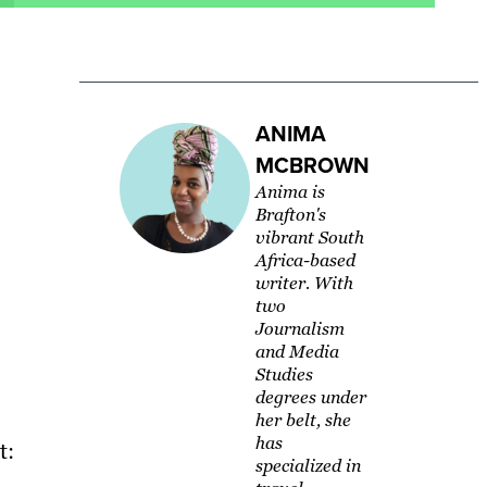
ANIMA
MCBROWN
Anima is
Brafton's
vibrant South
Africa-based
writer. With
two
Journalism
and Media
Studies
degrees under
her belt, she
has
t:
specialized in