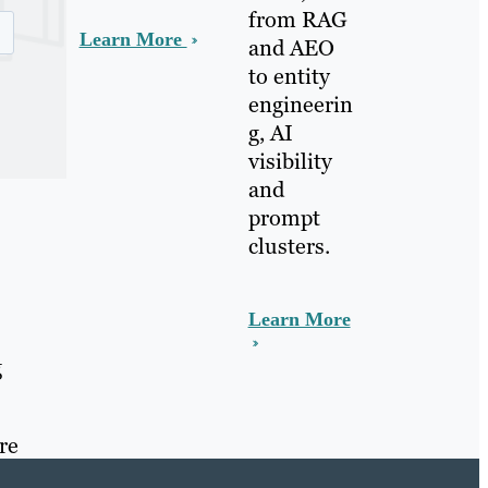
from RAG
Learn More
and AEO
to entity
engineerin
g, AI
visibility
and
prompt
clusters.
Learn More
g
re