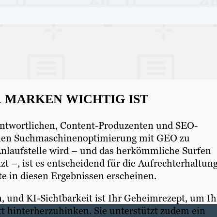
 MARKEN WICHTIG IST
antwortlichen, Content-Produzenten und SEO-
nellen Suchmaschinenoptimierung mit GEO zu
 Anlaufstelle wird – und das herkömmliche Surfen
zt –, ist es entscheidend für die Aufrechterhaltun
lte in diesen Ergebnissen erscheinen.
n, und KI-Sichtbarkeit ist Ihr Geheimrezept, um Ih
tt hinterherzuhinken. Sie unterstützt zudem ein