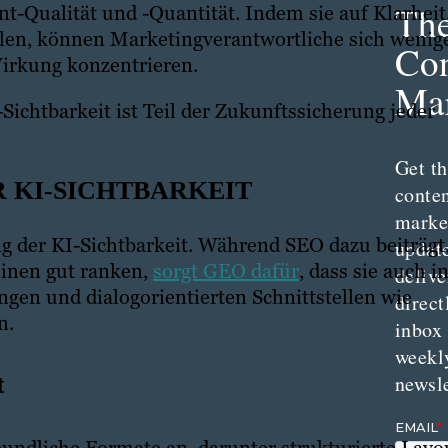
Th
t-Qualität und -Quantität. Indem sie auf Klarheit
ielen, können Marketingverantwortliche sich wenig
Con
irkung konzentrieren.
Mar
ichtbarkeit ist Teil der Zukunftssicherung jeder
Get th
R KI-SICHTBARKEIT
conte
marke
g der KI-Sichtbarkeit. Während SEO dazu beiträgt
updat
hinen gut ranken,
sorgt GEO dafür
, dass sie auch i
delive
en und dialogorientierten Schnittstellen wie
direct
n.
inbox
weekl
newsle
t
ndliche Formate an, darunter strukturierte Layo