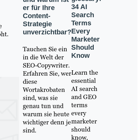
34 AI
er für Ihre
Search
Content-
Terms
Strategie
e
Every
unverzichtbar?
ht.
Marketer
Should
Tauchen Sie ein
Know
in die Welt der
SEO-Copywriter.
Learn the
Erfahren Sie, wer
essential
diese
AI search
Wortakrobaten
and GEO
sind, was sie
terms
genau tun und
every
warum sie heute
marketer
wichtiger denn je
should
sind.
know,