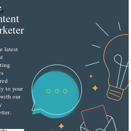
e
,
er
tent
keter
e latest
nt
ting
,
es
n
red
ly to your
 with our
y
tter.
uts