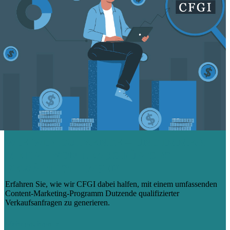
WIE WIR DUTZENDE – UND IMMER
MEHR – VON LEADS FÜR CFGI
BEWÄLTIGT HABEN
Erfahren Sie, wie wir CFGI dabei halfen, mit einem umfassenden
Content-Marketing-Programm Dutzende qualifizierter
Verkaufsanfragen zu generieren.
Mehr erfahren