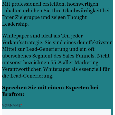
Mit professionell erstellten, hochwertigen
Inhalten erhöhen Sie Ihre Glaubwürdigkeit bei
Ihrer Zielgruppe und zeigen Thought
Leadership.
Whitepaper sind ideal als Teil jeder
Verkaufsstrategie. Sie sind eines der effektivsten
Mittel zur Lead-Generierung und ein oft
übersehenes Segment des Sales Funnels. Nicht
umsonst bezeichnen 55 % aller Marketing-
Verantwortlichen Whitepaper als essenziell für
die Lead-Generierung.
Sprechen Sie mit einem Experten bei
Brafton: