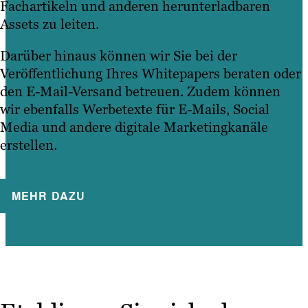
Fachartikeln und anderen herunterladbaren
Assets zu leiten.
Darüber hinaus können wir Sie bei der
Veröffentlichung Ihres Whitepapers beraten oder
den E-Mail-Versand betreuen. Zudem können
wir ebenfalls Werbetexte für E-Mails, Social
Media und andere digitale Marketingkanäle
erstellen.
MEHR DAZU