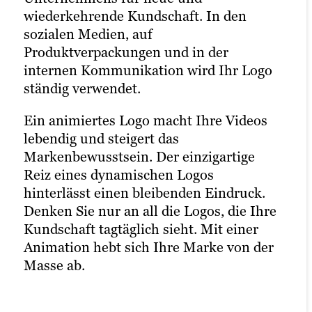
Visionen und Werte ins Bewegtbild
wiederkehrende Kundschaft. In den
Ihrem Unternehmen zu verstehen. Ein
übertragen. Das erfordert durchdachte
sozialen Medien, auf
animiertes Erklärvideo kann in 2D, 3D
Planung am Storyboard. Allerdings
Produktverpackungen und in der
oder in einer Mischform erstellt werden.
schützen Sie so Ihre Marke vor kleineren
internen Kommunikation wird Ihr Logo
Schwankungen, wenn Suchmaschinen
Im Vergleich zu anderen Arten von
ständig verwendet.
Ihren Algorithmus anpassen. Ein starkes
Content generieren Erklärvideos mehr
Image ist immer noch die beste SEO!
Ein animiertes Logo macht Ihre Videos
Leads und konvertieren schneller. In nur
lebendig und steigert das
wenigen Minuten erhält Ihre Kundschaft
Betrachten Sie es als Erstgespräch mit
Markenbewusstsein. Der einzigartige
ein besseres Verständnis Ihres Angebots
der Kundschaft, die erfahren möchten, ob
Reiz eines dynamischen Logos
und seiner Feature. Außerdem haben Sie
sie zu Ihnen passen. Der erste Eindruck
hinterlässt einen bleibenden Eindruck.
mit Animationen die Möglichkeit, Ihre
zählt! Deshalb stellen wir durch
Denken Sie nur an all die Logos, die Ihre
einzigartige Brand Voice in Ihre Inhalte
jahrelange Erfahrung als Video-Agentur
Kundschaft tagtäglich sieht. Mit einer
einfließen zu lassen.
sicher, dass Ihr Image auch im noch so
Animation hebt sich Ihre Marke von der
knappen Kurzfilm auf den Punkt
Masse ab.
rüberkommt.