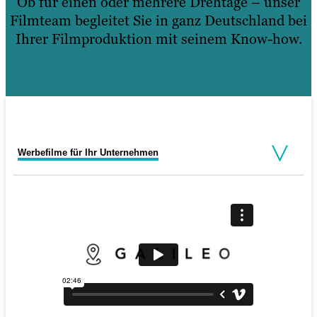
Ob für einen oder mehrere Drehtage – unser
Filmteam begleitet Sie in ganz Deutschland bei
Ihrer Filmproduktion mit seinem Know-how.
Werbefilme für Ihr Unternehmen
Testimonials und Interviews
Produktvideos
Eventfilme
RECRUITINGFILME
Vox Pops
Recruitingfilme
Als Firma umwerben Sie nicht nur Ihre
Kundschaft, sondern auch zukünftige
Angestellte. Mit einem soliden
Employer Branding können Sie nach