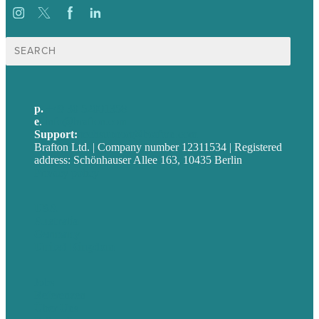
Suche
nach:
p.
+49 30 52001358
e
.
info@brafton.com
Support:
techsupport@brafton.com
Brafton Ltd. | Company number 12311534 | Registered
address: Schönhauser Allee 163, 10435 Berlin
Privacy policy
USA
Australia
Germany
United Kingdom
Jobs
Referenzen
Über Uns