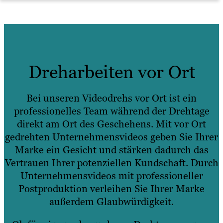
Dreharbeiten vor Ort
Bei unseren Videodrehs vor Ort ist ein
professionelles Team während der Drehtage
direkt am Ort des Geschehens. Mit vor Ort
gedrehten Unternehmensvideos geben Sie Ihrer
Marke ein Gesicht und stärken dadurch das
Vertrauen Ihrer potenziellen Kundschaft. Durch
Unternehmensvideos mit professioneller
Postproduktion verleihen Sie Ihrer Marke
außerdem Glaubwürdigkeit.