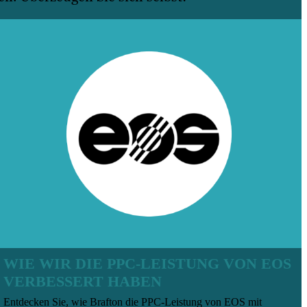
WIE WIR DIE PPC-LEISTUNG VON EOS
VERBESSERT HABEN
Entdecken Sie, wie Brafton die PPC-Leistung von EOS mit