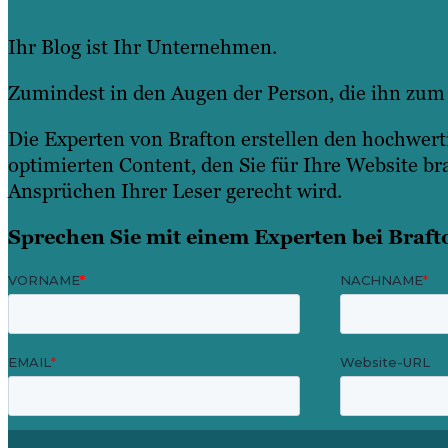
Ihr Blog ist Ihr Unternehmen.
Zumindest in den Augen der Person, die ihn zum 
Die Experten von Brafton erstellen den hochwer
optimierten Content, den Sie für Ihre Website b
Ansprüchen Ihrer Leser gerecht wird.
Sprechen Sie mit einem Experten bei Braft