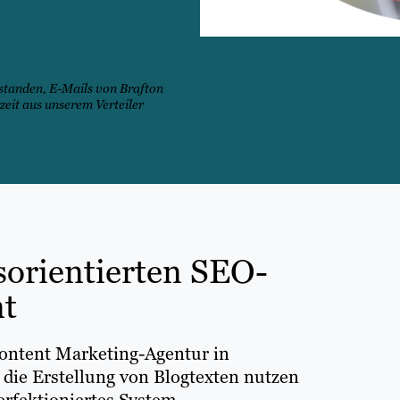
rstanden, E-Mails von Brafton
rzeit aus unserem Verteiler
isorientierten SEO-
t
 Content Marketing-Agentur in
die Erstellung von Blogtexten nutzen
erfektioniertes System.