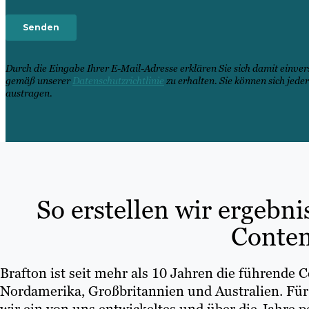
Durch die Eingabe Ihrer E-Mail-Adresse erklären Sie sich damit einve
gemäß unserer
Datenschutzrichtlinie
zu erhalten. Sie können sich jede
austragen.
So erstellen wir ergebn
Conten
Brafton ist seit mehr als 10 Jahren die führende
Nordamerika, Großbritannien und Australien. Für 
wir ein von uns entwickeltes und über die Jahre p