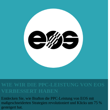
WIE WIR DIE PPC-LEISTUNG VON EOS
VERBESSERT HABEN
Entdecken Sie, wie Brafton die PPC-Leistung von EOS mit
maßgeschneiderten Strategien revolutioniert und Klicks um 75 %
gesteigert hat.