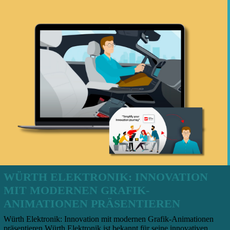
WÜRTH ELEKTRONIK: INNOVATION
MIT MODERNEN GRAFIK-
ANIMATIONEN PRÄSENTIEREN
Würth Elektronik: Innovation mit modernen Grafik-Animationen
präsentieren Würth Elektronik ist bekannt für seine innovativen