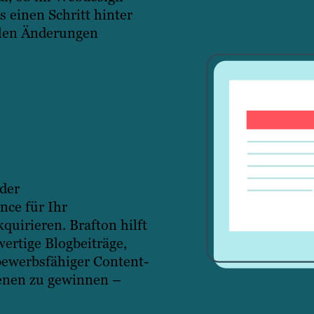
s einen Schritt hinter
llen Änderungen
der
nce für Ihr
irieren. Brafton hilft
ertige Blogbeiträge,
ewerbsfähiger Content-
benen zu gewinnen –