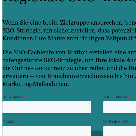
Wenn Sie eine breite Zielgruppe ansprechen, benö
SEO-Strategie, um sicherzustellen, dass potenzi
Kundinnen Ihre Marke zum richtigen Zeitpunkt f
Die SEO-Fachleute von Brafton erstellen eine auf
datengestützte SEO-Strategie, um Ihre lokale Auf
die Online-Konkurrenz zu übertreffen und die Ih
erweitern – von Branchenverzeichnissen bis hin
Marketing-Maßnahmen.