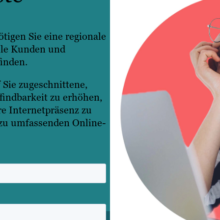
tigen Sie eine regionale
elle Kunden und
inden.
 Sie zugeschnittene,
findbarkeit zu erhöhen,
re Internetpräsenz zu
 zu umfassenden Online-