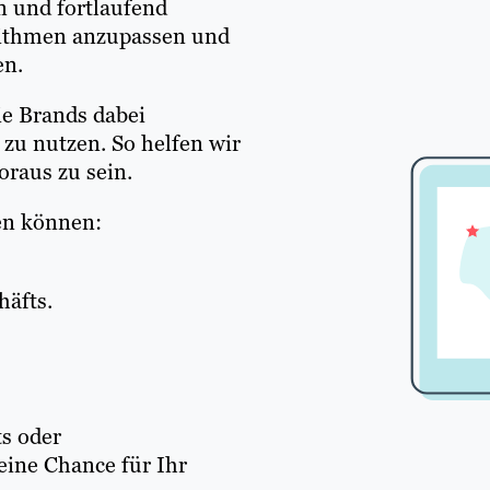
n und fortlaufend
orithmen anzupassen und
en.
ie Brands dabei
 zu nutzen. So helfen wir
raus zu sein.
zen können:
häfts.
ts oder
eine Chance für Ihr