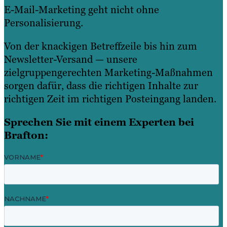
E-Mail-Marketing geht nicht ohne
Personalisierung.
Von der knackigen Betreffzeile bis hin zum
Newsletter-Versand — unsere
zielgruppengerechten Marketing-Maßnahmen
sorgen dafür, dass die richtigen Inhalte zur
richtigen Zeit im richtigen Posteingang landen.
Sprechen Sie mit einem Experten bei
Brafton: