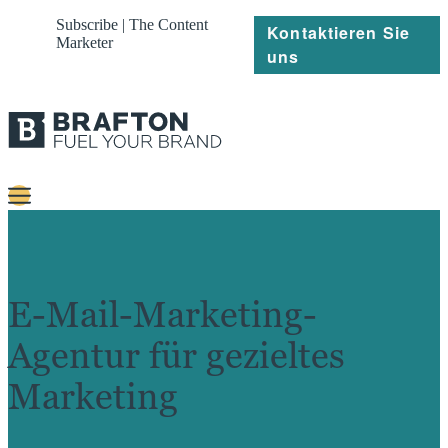
Subscribe | The Content
Kontaktieren Sie
Marketer
uns
Content
Strategie
E-Mail-Marketing-
Platforms
Agentur für gezieltes
Referenzen
Marketing
Über
Ressourcen