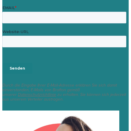
Durch die Eingabe Ihrer E-Mail-Adresse erklären Sie sich damit
einverstanden, E-Mails von Brafton gemäß
unserer
Datenschutzrichtlinie
zu erhalten. Sie können sich jederzeit
aus unserem Verteiler austragen.