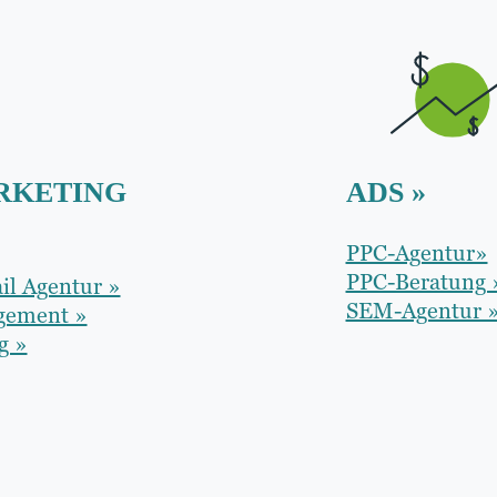
RKETING
ADS »
PPC-Agentur»
PPC-Beratung 
il Agentur »
SEM-Agentur 
gement »
g »