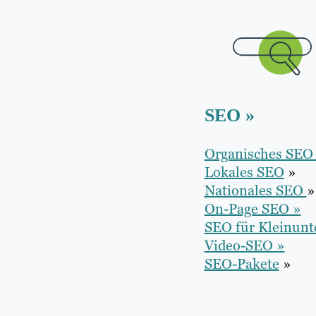
SEO »
Organisches SE
Lokales SEO
»
Nationales SEO
»
On-Page SEO »
SEO für Kleinun
Video-SEO »
SEO-Pakete
»