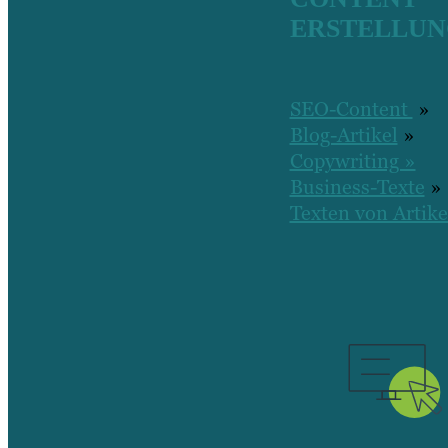
ERSTELLU
SEO-Content
»
Blog-Artikel
»
Copywriting »
Business-Texte
»
Texten von Artike