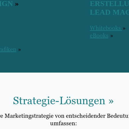
IGN
»
ERSTELL
LEAD MA
Whitebooks
»
eBooks
»
rafiken
»
Strategie-Lösungen
»
re Marketingstrategie von entscheidender Bedeutu
umfassen: