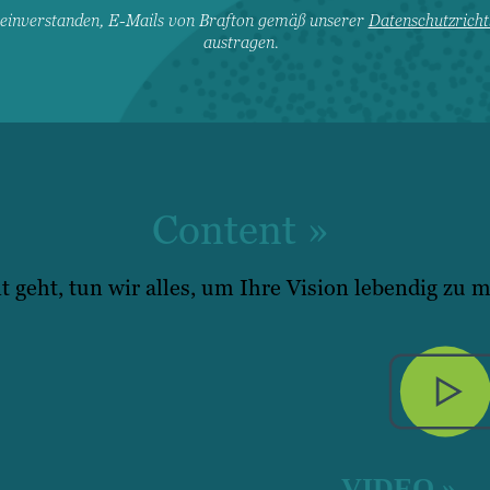
t einverstanden, E-Mails von Brafton gemäß unserer
Datenschutzrichtl
austragen.
Content »
 geht, tun wir alles, um Ihre Vision lebendig zu 
VIDEO »