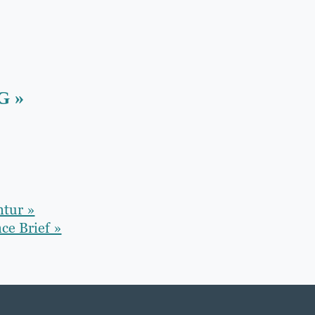
G »
ntur »
ce Brief »