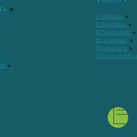
NG
»
Trickfilme
»
Erklärfilme
»
Whiteboards
»
Imagefilme
»
Werbespots
»
Filmproduktio
ln
»