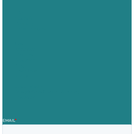
USA
Australia
Germany
United Kingdom
Jobs
Referenzen
Über Uns
Fallstudien
Blog
Unser Team
Kontakt
Unsere Mission
Preisgekröntes Content-Marketing
Leistungen