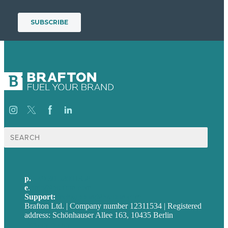
Suche
nach:
p.
+49 30 52001358
e
.
info@brafton.com
Support:
techsupport@brafton.com
Brafton Ltd. | Company number 12311534 | Registered
address: Schönhauser Allee 163, 10435 Berlin
Privacy policy