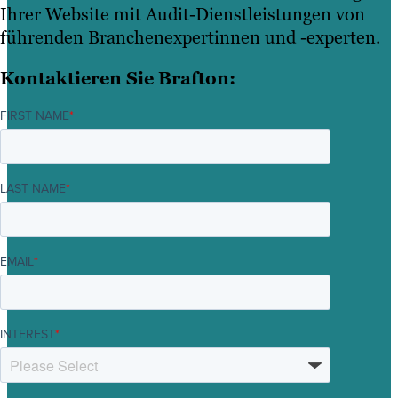
Ihrer Website mit Audit-Dienstleistungen von
führenden Branchenexpertinnen und -experten.
Kontaktieren Sie Brafton:
FIRST NAME
*
LAST NAME
*
EMAIL
*
INTEREST
*