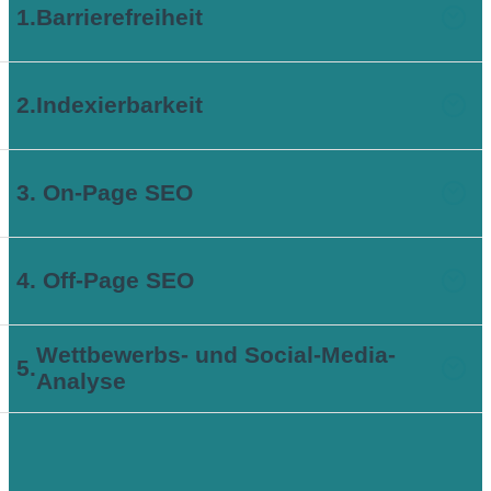
1.
Barrierefreiheit
2.
Indexierbarkeit
3. On-Page SEO
4. Off-Page SEO
Wettbewerbs- und Social-Media-
5.
Analyse