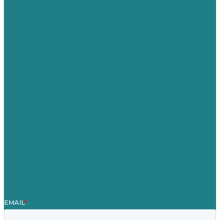
Privacy policy
USA
Australia
Germany
United Kingdom
Jobs
Referenzen
Über Uns
Fallstudien
Blog
Unser Team
Kontakt
Unsere Mission
Preisgekröntes Content-Marketing
Leistungen