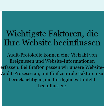
Wichtigste Faktoren, die
Ihre Website beeinflussen
Audit-Protokolle können eine Vielzahl von
Ereignissen und Website-Informationen
erfassen. Bei Brafton passen wir unsere Website-
Audit-Prozesse an, um fünf zentrale Faktoren zu
berücksichtigen, die Ihr digitales Umfeld
beeinflussen: