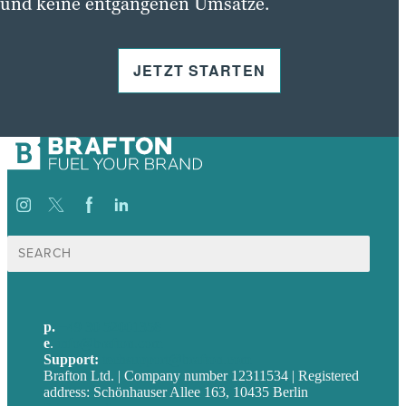
und keine entgangenen Umsätze.
JETZT STARTEN
Suche
nach:
p.
+49 30 52001358
e
.
info@brafton.com
Support:
techsupport@brafton.com
Brafton Ltd. | Company number 12311534 | Registered
address: Schönhauser Allee 163, 10435 Berlin