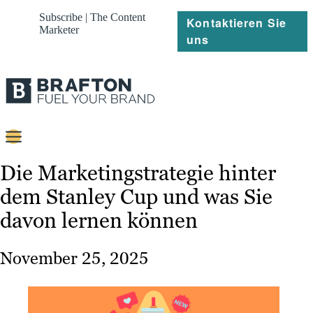
Subscribe | The Content
Kontaktieren Sie
Marketer
uns
Content
Die Marketingstrategie hinter
dem Stanley Cup und was Sie
Strategie
davon lernen können
Platforms
Referenzen
November 25, 2025
Über
Ressourcen