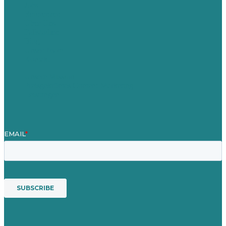
Jobs
Referenzen
Über Uns
Fallstudien
Blog
Unser Team
Kontakt
Unsere Mission
Preisgekröntes Content-Marketing
Leistungen