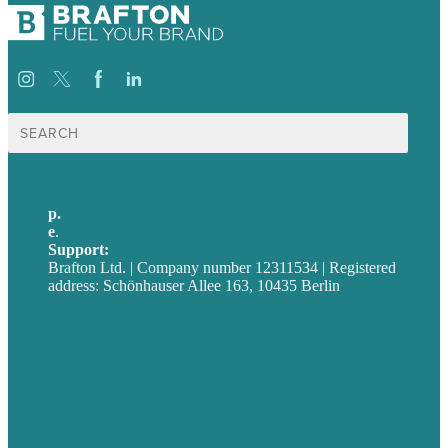
Suche
nach:
p.
+49 30 52001358
e
.
info@brafton.com
Support:
techsupport@brafton.com
Brafton Ltd. | Company number 12311534 | Registered
address: Schönhauser Allee 163, 10435 Berlin
Privacy policy
USA
Australia
Germany
United Kingdom