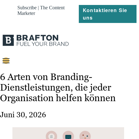
Subscribe | The Content
Kontaktieren Sie
Marketer
uns
Content
6 Arten von Branding-
Dienstleistungen, die jeder
Strategie
Organisation helfen können
Platforms
Referenzen
Juni 30, 2026
Über
Ressourcen