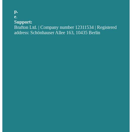
p.
+49 30 52001358
e
.
info@brafton.com
Support:
techsupport@brafton.com
Brafton Ltd. | Company number 12311534 | Registered
address: Schönhauser Allee 163, 10435 Berlin
Privacy policy
USA
Australia
Germany
United Kingdom
Jobs
Referenzen
Über Uns
Fallstudien
Blog
Unser Team
Kontakt
Unsere Mission
Preisgekröntes Content-Marketing