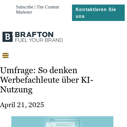
Subscribe | The Content
Kontaktieren Sie
Marketer
uns
Content
Umfrage: So denken
Werbefachleute über KI-
Strategie
Nutzung
Platforms
Referenzen
April 21, 2025
Über
Ressourcen