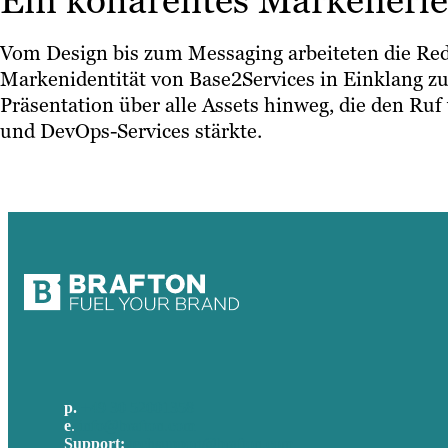
Ein kohärentes Markenerle
Vom Design bis zum Messaging arbeiteten die Re
Markenidentität von Base2Services in Einklang zu 
Präsentation über alle Assets hinweg, die den Ru
und DevOps-Services stärkte.
p.
+49 30 52001358
e
.
info@brafton.com
Support:
techsupport@brafton.com