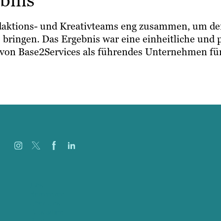
bnis
daktions- und Kreativteams eng zusammen, um den
bringen. Das Ergebnis war eine einheitliche und p
f von Base2Services als führendes Unternehmen fü
Jobs
Referenzen
Über Uns
Fallstudien
Blog