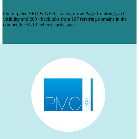
FOR MANAGEDMETHODS
Our targeted SEO & GEO strategy drove Page 1 rankings, AI
visibility and 200+ backlinks from 197 referring domains in the
competitive K-12 cybersecurity space.
Learn More