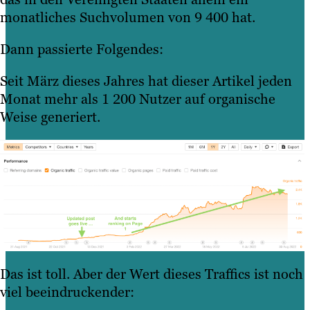
monatliches Suchvolumen von 9 400 hat.
Dann passierte Folgendes:
Seit März dieses Jahres hat dieser Artikel jeden
Monat mehr als 1 200 Nutzer auf organische
Weise generiert.
Das ist toll. Aber der Wert dieses Traffics ist noch
viel beeindruckender: