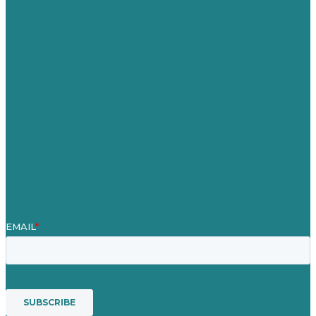
United Kingdom
Jobs
Referenzen
Über Uns
Fallstudien
Blog
Unser Team
Kontakt
Unsere Mission
Preisgekröntes Content-Marketing
Leistungen