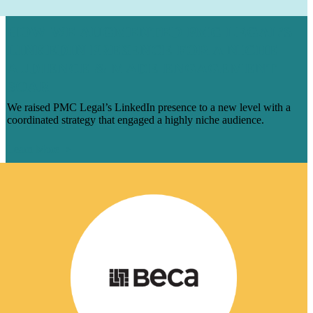
HOW WE AUGMENTED PMC LEGAL’S
LINKEDIN PRESENCE FOR A NICHE
AUDIENCE & MADE ENGAGEMENT
SOAR
We raised PMC Legal’s LinkedIn presence to a new level with a
coordinated strategy that engaged a highly niche audience.
Learn More