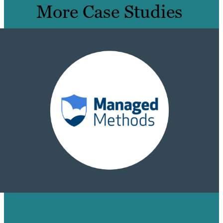
More Case Studies
HOW WE TURNED 14 BLOGS INTO
PAGE 1 RANKINGS & 200+ BACKLINKS