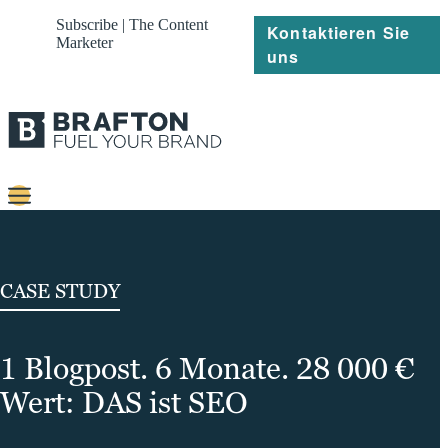
Subscribe | The Content
Kontaktieren Sie
Marketer
uns
Content
Strategie
CASE STUDY
Platforms
1 Blogpost. 6 Monate. 28 000 €
Referenzen
Wert: DAS ist SEO
Über
Ressourcen