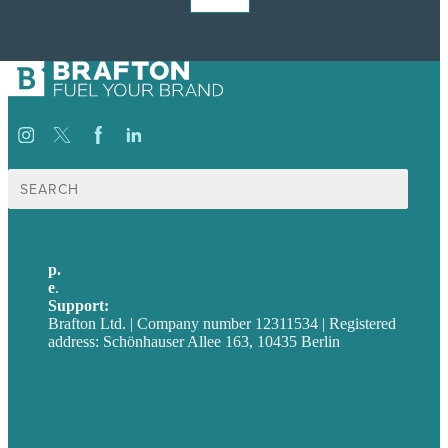
Suche
nach:
p.
+49 30 52001358
e
.
info@brafton.com
Support:
techsupport@brafton.com
Brafton Ltd. | Company number 12311534 | Registered
address: Schönhauser Allee 163, 10435 Berlin
Privacy policy
USA
Australia
Germany