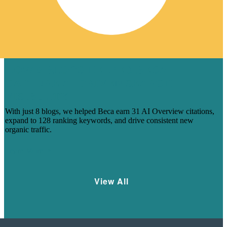
HOW 8 BLOGS HELPED BECA
CAPTURE AI-DRIVEN SEARCH
VISIBILITY
With just 8 blogs, we helped Beca earn 31 AI Overview citations,
expand to 128 ranking keywords, and drive consistent new
organic traffic.
Learn More
View All