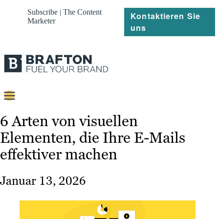
Subscribe | The Content
Kontaktieren Sie
Marketer
uns
Content
6 Arten von visuellen
Elementen, die Ihre E-Mails
Strategie
effektiver machen
Platforms
Referenzen
Januar 13, 2026
Über
Ressourcen