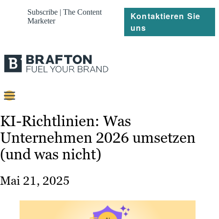
Subscribe | The Content
Kontaktieren Sie
Marketer
uns
Content
KI-Richtlinien: Was
Unternehmen 2026 umsetzen
Strategie
(und was nicht)
Platforms
Referenzen
Mai 21, 2025
Über
Ressourcen