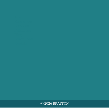
Jobs
Referenzen
Über Uns
Fallstudien
Blog
Unser Team
Kontakt
© 2026 BRAFTON