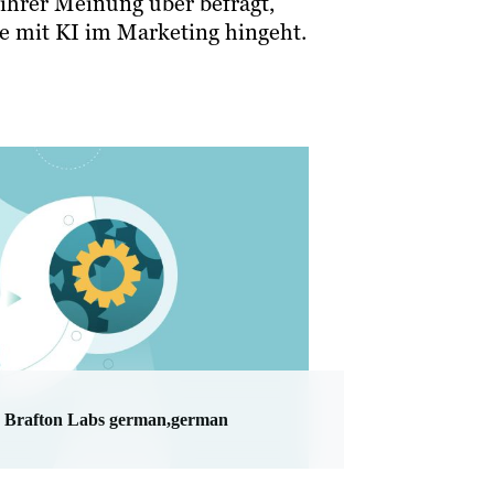
ihrer Meinung über befragt,
se mit KI im Marketing hingeht.
Brafton Labs german,german