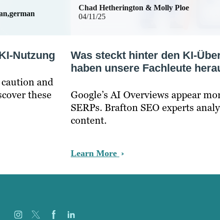
Chad Hetherington & Molly Ploe
man,german
04/11/25
KI-Nutzung
Was steckt hinter den KI-Üb
haben unsere Fachleute her
, caution and
scover these
Google’s AI Overviews appear more
SERPs. Brafton SEO experts anal
content.
Learn More