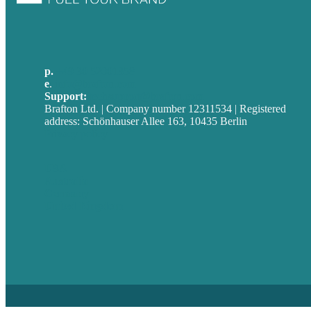
p.
+49 30 52001358
e
.
info@brafton.com
Support:
techsupport@brafton.com
Brafton Ltd. | Company number 12311534 | Registered
address: Schönhauser Allee 163, 10435 Berlin
Privacy policy
USA
Australia
Germany
United Kingdom