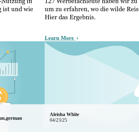
I-Nutzung in
127 Werbefachleute haben wir zu 
 ist und wie
um zu erfahren, wo die wilde Rei
Hier das Ergebnis.
Learn More
Aleisha White
man,german
04/23/25