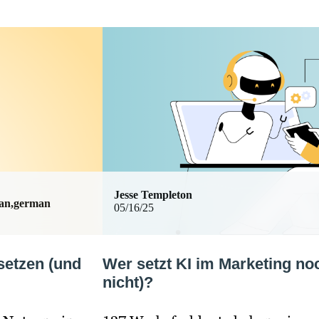
Jesse Templeton
man,german
05/16/25
setzen (und
Wer setzt KI im Marketing no
nicht)?