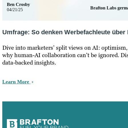
Ben Crosby
Brafton Labs ger
04/21/25
Umfrage: So denken Werbefachleute über 
Dive into marketers’ split views on AI: optimism
why human-AI collaboration can’t be ignored. Di
data-backed insights.
Learn More