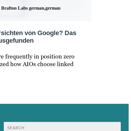
Brafton Labs german,german
ersichten von Google? Das
ausgefunden
 frequently in position zero
yzed how AIOs choose linked
Suche
nach: